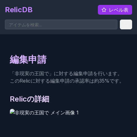
RelicDB
レベル表
編集申請
「
非現実の王国で
」に対する編集申請を行います。
このRelicに対する編集申請の承認率は約
35
%です。
Relicの詳細