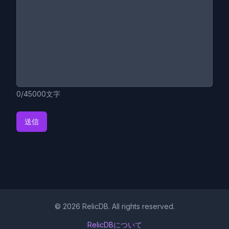
障害児施設で過酷な暮らしを送ったとされる。
10代後半で施設からの脱走に成功し、以後は病
院の掃除係や皿洗いなどの職に就きながら生計を
立てた。人付き合いを嫌い、ゴミ置き場から拾い
集めた雑誌・写真をトレースして絵の資料にし、
ひたすら自室で物語と挿絵を生み出し続けたとい
う。その細密画は3メートルを超す巻物状の作品
もあり、鮮やかな色彩とコラージュ的技法が特徴
0
/
45000
文字
的である。 彼の作品が世に知られるきっかけ
は、暮らしていたアパートの大家であったネイサ
送信
ン・ラーナーが、ダーガーが老人ホームへ移る直
前に部屋の片付けを行った際に多数の原稿と挿絵
を発見したことによる。ダーガー自身は自分の作
品を「すべて捨ててくれ」とだけ言い残してお
り、公に発表する意図はなかったとされる。しか
しラーナー夫妻がその稀少価値を見抜き、保存お
よび作品の整理研究を重ねた結果、死後にアウト
©
2026
RelicDB. All rights reserved.
サイダー・アートの金字塔として大きな注目を集
RelicDBについて
めるに至った。 現在、この物語の全文は一度も