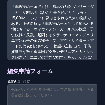
『非現実の王国で』は、孤高の人物ヘンリー・ダ
ーガーが約60年にわたり書き続けた全15巻・
15,000ページ以上に及ぶとされる長大な物語で
ある。正式名称は「非現実の王国として知られる
地における、ヴィヴィアン・ガールズの物語、子
供奴隷の反乱に起因するグランデコ・アンジェリ
ニアン戦争の嵐の物語」で、アウトサイダー・ア
ートの代表例とされる。 物語の主軸には、子供
奴隷制を敷く軍事国家グランデリニアとカトリッ
ク国家アビエニアの苛烈な戦争があり、そこに7
人の少女戦士ヴィヴィアン・ガールズが登場す
る。彼女たちは圧倒的不利な状況をはねのけ、大
編集申請フォーム
人たちの暴虐に苦しむ子供奴隷を解放しようと奮
戦するのが大きな流れである。一方で描写には男
修正内容 (必須)
性器を持つ少女や拷問シーンなどが現れ、作家本
人の孤独や未知への憧れが濃厚に投影されている
ともいわれる。 ダーガーは1892年にシカゴで生
まれ、幼くして母を失い、その後は孤児院や知的