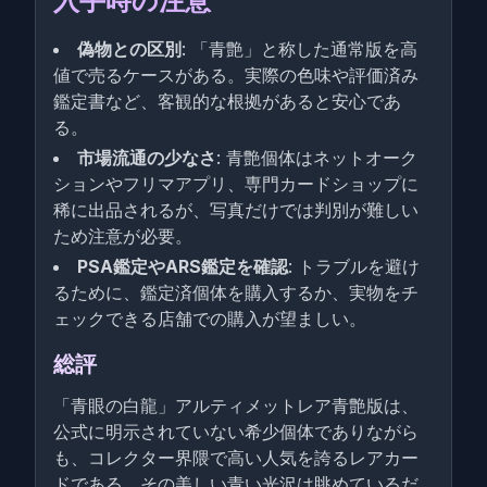
入手時の注意
偽物との区別
: 「青艶」と称した通常版を高
値で売るケースがある。実際の色味や評価済み
鑑定書など、客観的な根拠があると安心であ
る。
市場流通の少なさ
: 青艶個体はネットオーク
ションやフリマアプリ、専門カードショップに
稀に出品されるが、写真だけでは判別が難しい
ため注意が必要。
PSA鑑定やARS鑑定を確認
: トラブルを避け
るために、鑑定済個体を購入するか、実物をチ
ェックできる店舗での購入が望ましい。
総評
「青眼の白龍」アルティメットレア青艶版は、
公式に明示されていない希少個体でありながら
も、コレクター界隈で高い人気を誇るレアカー
ドである。その美しい青い光沢は眺めているだ