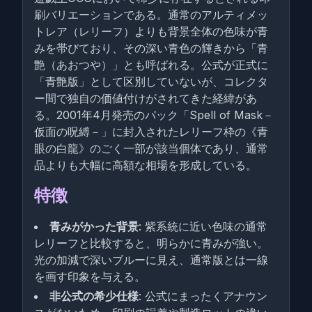
刷バリエーションである。通常のアルティメッ
トレア（レリーフ）よりも背景全体の色味が青
みを帯びており、その深い青色の輝きから「青
艶（あおつや）」とも呼ばれる。公式が正式に
「青艶版」として区別していないが、コレクタ
ー間で独自の価値付けがされてきた経緯があ
る。2001年4月発売のパック「Spell of Mask－
仮面の呪縛－」に封入されたレリーフ枠の《青
眼の白龍》のごく一部が該当個体であり、通常
品よりも大幅に高額な相場を形成している。
特徴
青みがかった背景
: 紫系統に近い色味の通常
レリーフと比較すると、明らかに青みが強い。
光の加減で深いブルーに見え、通常版とは一線
を画す印象を与える。
非公式の希少仕様
: 公式にまったくアナウン