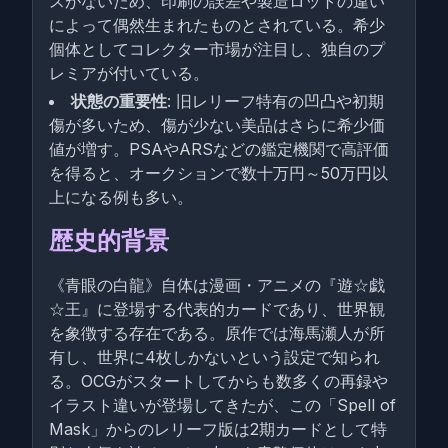
スがないため、印刷の誤差や製造ロットの違い
によって偶然生まれたものとされている。希少
個体としてコレクター市場が注目し、独自のプ
レミアが付いている。
状態の重要性
: 旧レリーフ特有の凹凸や初期
傷が多いため、傷が少ない美品はさらに希少価
値が増す。PSAやARSなどの鑑定機関で高評価
を得ると、オークションで数十万円～50万円以
上になる例も多い。
歴史的背景
《青眼の白龍》自体は漫画・アニメの『遊☆戯
☆王』に登場する代表的カードであり、世界観
を象徴する存在である。原作では海馬瀬人が所
有し、世界に4枚しかないという設定で知られ
る。OCGがスタートしてからも数多くの再録や
イラスト違いが登場してきたが、この「Spell of
Mask」からのレリーフ版は2期カードとして特