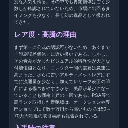
別な人気を誇る。その中でも青艶個体はごく少
数しか確認されていないため、市場に出回るタ
イミングも少なく、長く幻の逸品として扱われ
てきた。
レア度・高騰の理由
まず第一に公式の認認可がないため、あくまで
「印刷誤差個体」に近い扱いである。しかし、
その青みがかったビジュアル的特異性が大きな
付加価値となり、コレクター間の需要は急速に
高まった。さらに古いアルティメットレアはす
でに流通量が少なく、加えてレリーフ表面の凹
凸による傷つきやすさから、美品が希少になっ
ていることも価格上昇の一因である。PSA等で
高ランク取得した青艶版は、オークションや専
門ショップにて数十万円から高いものでは50～
70万円程度の取引実績も報告されている。