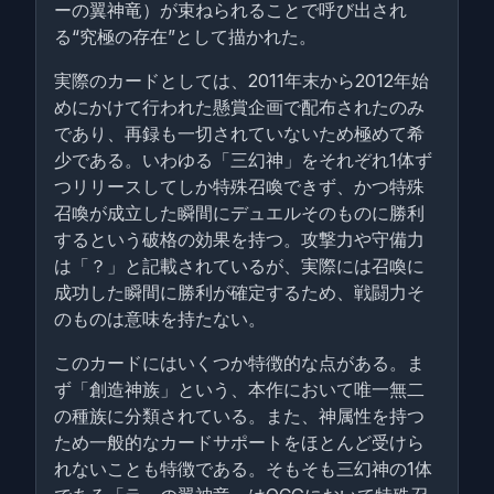
ーの翼神竜）が束ねられることで呼び出され
る“究極の存在”として描かれた。
実際のカードとしては、2011年末から2012年始
めにかけて行われた懸賞企画で配布されたのみ
であり、再録も一切されていないため極めて希
少である。いわゆる「三幻神」をそれぞれ1体ず
つリリースしてしか特殊召喚できず、かつ特殊
召喚が成立した瞬間にデュエルそのものに勝利
するという破格の効果を持つ。攻撃力や守備力
は「？」と記載されているが、実際には召喚に
成功した瞬間に勝利が確定するため、戦闘力そ
のものは意味を持たない。
このカードにはいくつか特徴的な点がある。ま
ず「創造神族」という、本作において唯一無二
の種族に分類されている。また、神属性を持つ
ため一般的なカードサポートをほとんど受けら
れないことも特徴である。そもそも三幻神の1体