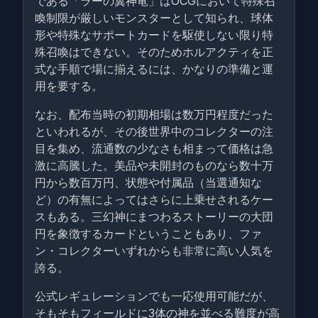
である「ラーの翼神竜」はOCGにおいて特殊召
喚制限が厳しいモンスターとして知られ、球体
形や特殊なサポートカードを駆使しない限り特
殊召喚はできない。そのためホルアクティを正
式な手順で場に揃えるには、かなりの準備と運
用を要する。
なお、配布当時の初期相場は数万円程度だった
といわれるが、その後世界中のコレクターの注
目を集め、流通数の少なさも相まって価格は急
激に高騰した。美品や未開封のものなら数十万
円から数百万円、状態や付属品（当選通知な
ど）の有無によってはさらに上乗せされるケー
スもある。三幻神にまつわるストーリーの大団
円を象徴するカードということもあり、ファ
ン・コレクターいずれからも非常に高い人気を
誇る。
公式レギュレーションでも一応使用可能だが、
そもそもフィールドに3体の神を並べる難度が高