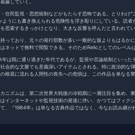
で葛藤していく。
・住民監視・思想統制などがもたらす恐怖である。とりわけ“ニ
かようにも書き換えられる危険性を浮き彫りにしている。読者
かを思索するきっかけとなり、大きな反響を呼んだと言われて
持っており、元々の発行部数が多い一般的な版よりもはるかに
ネットで無料で閲覧できる。そのためRelicとしてのレベル
未来年は既に通り過ぎた年代であるが、監視や言論統制といった
社会的な文脈でも意義深いアイテムとされる。特に政治的な弾圧
語の根底に流れる人間性の喪失への危惧は、この作品を単なる
メカニズムは、第二次世界大戦後の冷戦期に一層注目を集め、
ではインターネットや監視技術の発達に伴い、かつてはフィク
て、『1984年』は単なる古典作品ではなく、今なお読み継が