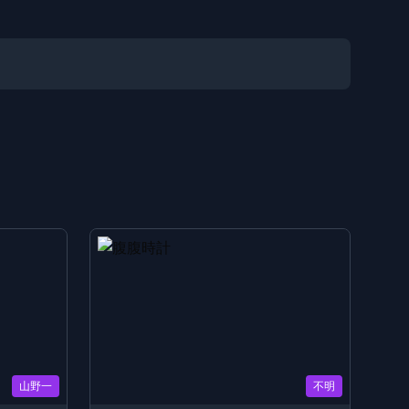
山野一
不明