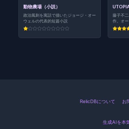
動物農場（小説）
UTOP
政治風刺を寓話で描いたジョージ・オー
藤子不二
ウェルの代表的短篇小説
作。オー
希少本。
RelicDBについて
お
生成AIを本