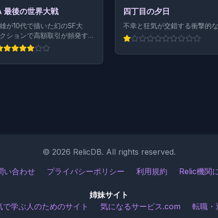
IA 最後の世界大戦
四丁目の夕日
雄が10代で描いた幻のSF大
不幸と狂気が交錯する衝撃的
クションで高額取引が頻発する
©
2026
RelicDB. All rights reserved.
問い合わせ
プライバシーポリシー
利用規約
Relic機
姉妹サイト
気で学ぶ人のためのサイト
気になるサービス.com
転職・