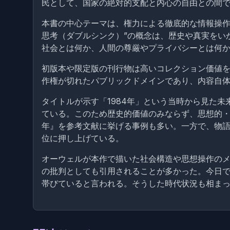
民として、国家の絶対的支配と内心の自由との間
本書の中心テーマは、権力による徹底的な情報操作
思考（ダブルシンク）”の概念は、歴史や真実をい
社会とは何か、人間の尊厳やプライバシーとは何
初版本や限定版の刊行物は高いコレクション価値を
作権が切れたパブリックドメインであり、内容自体は
タイトルが示す「1984年」という当時から見た
ている。このため歴史的価値のみならず、思想的・
年』を参考文献に挙げる事例も多い。一方で、物
位に押し上げている。
オーウェルが本作で描いた社会構造や思想操作の
の批判としても引用されることが多かった。今日
帯びていると言われる。そうした時代状況も相まっ