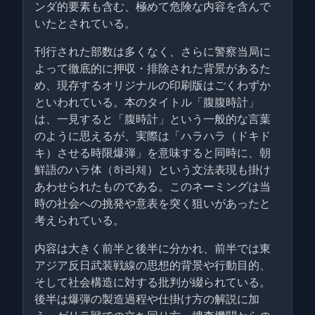
ンダ的要素も含む、極めて危険な内容を含んで
いたとされている。
刊行された部数は多くなく、さらに警察当局に
よって徹底的に押収・排除された背景があるた
め、現存するオリジナルの印刷版はごくわずか
といわれている。本のタイトル「腹腹時計」
は、一見すると「腹時計」という一般的な言葉
のように思えるが、実際は「ハラハラ（ドキド
キ）させる時限爆弾」を意味すると同時に、朝
鮮語のハラ体（하라체）という文法表現も掛け
あわせられたものである。このネーミングは当
時の社会への挑発や意表を突く狙いがあったと
考えられている。
内容は大きく前半と後半に分かれ、前半では東
アジア反日武装戦線の思想的背景や行動目的、
そして社会構造に対する批判が綴られている。
後半は爆弾の製造過程や仕掛け方の解説に加