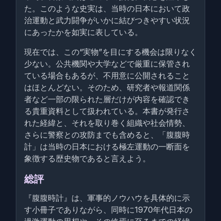
た。このような史実は、当時の日本において政
治運動と武力闘争がいかに結びつきやすい状況
にあったかを如実に表している。
現在では、この“実物”を目にする機会は限りなく
少ない。公共機関や大学などで厳重に保管され
ている場合もあるが、不用意に公開されること
はほとんどない。そのため、研究者や報道関係
者など一部の限られた層だけが内容を確認でき
る貴重資料として扱われている。本書が発行さ
れた経緯と、それを取り巻く組織や社会情勢、
さらに警察との攻防までも含めると、「腹腹時
計」は当時の日本における極左運動の一断面を
象徴する歴史物であると言えよう。
総評
『腹腹時計』は、軍事的ノウハウを具体的に示
す小冊子でありながら、同時に1970年代日本の