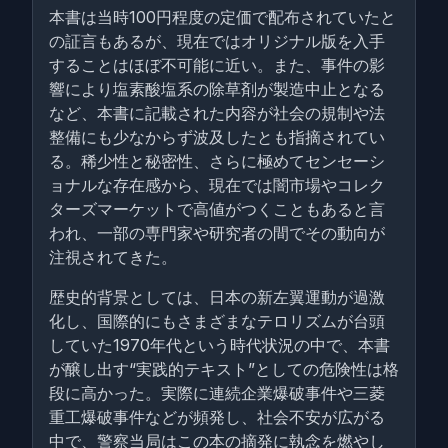
本書は当時100円程度の定価で配布されていたと
の証言もあるが、現在ではオリジナル版を入手
することはほぼ不可能に近い。また、事件の影
響により塩素酸塩系の除草剤が製造中止となる
など、本書に記載された内容が社会の規制や法
整備にも少なからず波及したとも指摘されてい
る。稀少性と秘密性、さらに極めてセンセーシ
ョナルな存在感から、現在では闇市場やコレク
ターズマーケットで高値がつくこともあると言
われ、一部の専門家や研究者の間でその動向が
注視されてきた。
歴史的背景としては、日本の新左翼運動が過激
化し、国際的にもさまざまなテロリズムが台頭
していた1970年代という時代状況の中で、本書
が醸し出す“実践的テキスト”としての危険性は格
段に高かった。実際に連続企業爆破事件や三菱
重工爆破事件などが頻発し、社会不安が広がる
中で、警察当局はこの本の摘発に執念を燃やし