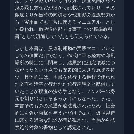
え、ゲリラ戦での立ち回り方、捜査機関からの
身の隠し方などが細かく記載されており、その
徹底ぶりが当時の同調者や他党派の過激勢力か
ら「実用面でも非常に使えるマニュアル」とし
て扱われ、過激派内部では事実上の“標準教科
書”として流通していたとも伝えられている。
しかし本書は、反体制運動の実践マニュアルと
しての側面だけでなく、作成に至る経緯や印刷
場所の特定にも関与し、結果的に組織壊滅につ
ながったという点でも歴史的に大きな意味を持
つ。具体的には、本書を発行する過程で使われ
た文面や活字が行われた犯行声明文と酷似して
いたことが捜査の決め手となり、メンバーの身
元を割り出されるきっかけにもなった。また、
本書そのものの流通が違法視されたため、社会
的にも強い衝撃を与えただけでなく、爆弾製造
に関する過激な記述が問題視され、当局から発
禁処分対象の書物として認定された。