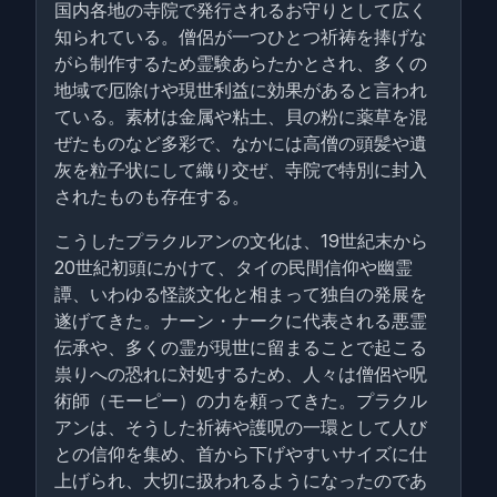
国内各地の寺院で発行されるお守りとして広く
知られている。僧侶が一つひとつ祈祷を捧げな
がら制作するため霊験あらたかとされ、多くの
地域で厄除けや現世利益に効果があると言われ
ている。素材は金属や粘土、貝の粉に薬草を混
ぜたものなど多彩で、なかには高僧の頭髪や遺
灰を粒子状にして織り交ぜ、寺院で特別に封入
されたものも存在する。
こうしたプラクルアンの文化は、19世紀末から
20世紀初頭にかけて、タイの民間信仰や幽霊
譚、いわゆる怪談文化と相まって独自の発展を
遂げてきた。ナーン・ナークに代表される悪霊
伝承や、多くの霊が現世に留まることで起こる
祟りへの恐れに対処するため、人々は僧侶や呪
術師（モーピー）の力を頼ってきた。プラクル
アンは、そうした祈祷や護呪の一環として人び
との信仰を集め、首から下げやすいサイズに仕
上げられ、大切に扱われるようになったのであ