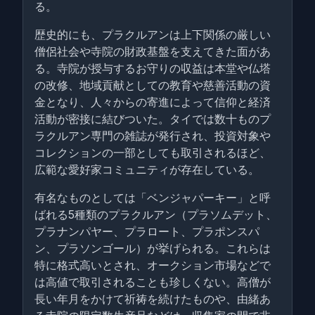
る。
歴史的にも、プラクルアンは上下関係の厳しい
僧侶社会や寺院の財政基盤を支えてきた面があ
る。寺院が授与するお守りの収益は本堂や仏塔
の改修、地域貢献としての教育や慈善活動の資
金となり、人々からの寄進によって信仰と経済
活動が密接に結びついた。タイでは数十ものプ
ラクルアン専門の雑誌が発行され、投資対象や
コレクションの一部としても取引されるほど、
広範な愛好家コミュニティが存在している。
有名なものとしては「ベンジャパーキー」と呼
ばれる5種類のプラクルアン（プラソムデット、
プラナンパヤー、プラロート、プラポンスパ
ン、プラソンゴール）が挙げられる。これらは
特に格式高いとされ、オークション市場などで
は高値で取引されることも珍しくない。高僧が
長い年月をかけて祈祷を続けたものや、由緒あ