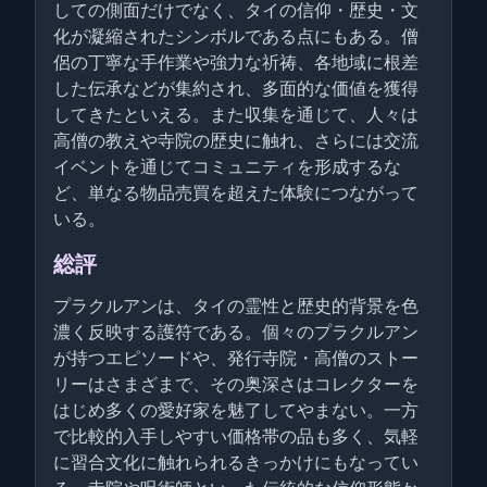
しての側面だけでなく、タイの信仰・歴史・文
化が凝縮されたシンボルである点にもある。僧
侶の丁寧な手作業や強力な祈祷、各地域に根差
した伝承などが集約され、多面的な価値を獲得
してきたといえる。また収集を通じて、人々は
高僧の教えや寺院の歴史に触れ、さらには交流
イベントを通じてコミュニティを形成するな
ど、単なる物品売買を超えた体験につながって
いる。
総評
プラクルアンは、タイの霊性と歴史的背景を色
濃く反映する護符である。個々のプラクルアン
が持つエピソードや、発行寺院・高僧のストー
リーはさまざまで、その奥深さはコレクターを
はじめ多くの愛好家を魅了してやまない。一方
で比較的入手しやすい価格帯の品も多く、気軽
に習合文化に触れられるきっかけにもなってい