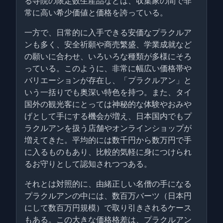
る寺院の限定数生産品などは、収集家の間で非
常に高い希少価値と価格を誇っている。
一方で、日常的に入手できる安価なプラクルア
ンも多く、安全祈願や商売繁盛、学業成就など
の願いに合わせ、いろいろな種類が多様にそろ
っている。このように、非常に幅広い価格帯や
バリエーションが存在し、「プラクルアン」と
いう一括りでも奥深い特色を持つ。また、タイ
国外の観光客にとっては神秘的な体験やおみや
げとして手にする機会が増え、日本国内でもプ
ラクルアンを扱う店舗やオンラインショップが
増えてきた。平均的には数千円から数万円で手
に入るものもあり、比較的気軽に身につけられ
るお守りとして認知されつつある。
それとは対照的に、由緒正しい名僧の手になる
プラクルアンの中には、数百万バーツ（日本円
にして数百万円規模）で取り引きされるケース
もある。この大きな価格格差は、プラクルアン