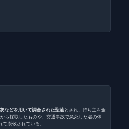
灰などを用いて調合された聖油
とされ、持ち主を金
体から採取したものや、交通事故で急死した者の体
れて崇敬されている。