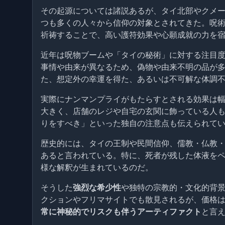
その起源については諸説あるが、タイ北部やクメー
つも多くの人々から信仰の対象とされてきた。呪
祈祷することで、高い護符効果や心願成就の力を
近年は呪物ブームや「タイの秘術」に対する注目
事情や由来が異なるため、偽物や由来不明の品が
た、想定外の幸運を得た、あるいは不可解な体調
実際にナンマンプライがもたらすとされる効果は
大きく、店舗のレジや自宅の玄関に飾っている人
りをすべき」といった独自の注意点も伝えられて
歴史的には、タイの王制や民間信仰、儒教・仏教
あると言われている。特に、死者が残した体液を
様な解釈が生まれているのだ。
そうした
強烈な希少性
や独特の宗教的・文化的背
クションやフリマサイトでも散見されるが、価格
常に神秘的でリスクも伴うアーティファクト
と言