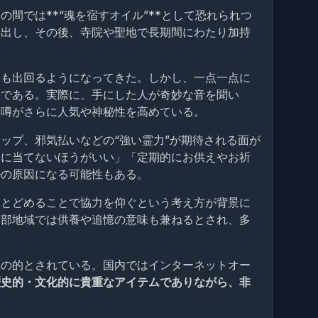
間では**“魂を宿すオイル”**として恐れられつ
抽出し、その後、寺院や聖地で長期間にわたり加持
にも出回るようになってきた。しかし、一点一点に
要である。実際に、手にした人が奇妙な音を聞い
な噂がさらに人気や神秘性を高めている。
ップ、邪気払いなどの“強い霊力”が期待される面が
日に当てないほうがいい」「定期的にお供えやお祈
ルの原因になる可能性もある。
にとどめることで協力を仰ぐという考え方が背景に
一部地域では供養や追憶の意味も兼ねるとされ、多
れの的とされている。国内ではインターネットオー
歴史的・文化的に貴重なアイテムでありながら、非