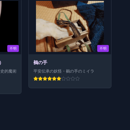
不明
不明
）
鵺の手
歴史的魔術
平安伝承の妖怪・鵺の手のミイラ