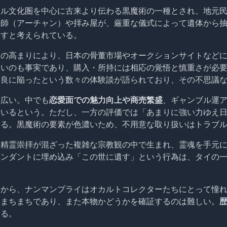
ル文化圏を中心に古来より伝わる黒魔術の一種とされ、地元民の
術師（アーチャン）や拝み屋が、厳重な儀式によって遺体から
宿すと考えられている。
度の高まりにより、日本の骨董市場やオークションサイトなど
多いのも事実であり、購入・所持には相応の覚悟と慎重さが必
不良に陥ったという数々の体験談が語られており、その不思議
幅広い。中でも
恋愛面での魅力向上や商売繁盛
、ギャンブル運ア
もいるという。ただし、一方の評価では「あまりに強い力ゆえ
いる。黒魔術の要素が色濃いため、不用意な取り扱いはトラブ
・精霊崇拝が混ざった複雑な宗教観の中で生まれ、霊魂を手元
ペンダントに埋め込み「この世に遺す」という行為は、タイの
景から、ナンマンプライはオカルトコレクターたちにとって憧
はまちまちであり、また本物かどうかを確証するのは難しい。
える。