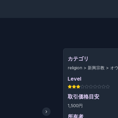
カテゴリ
religion
>
新興宗教
>
オ
Level
取引価格目安
1,500円
所有者