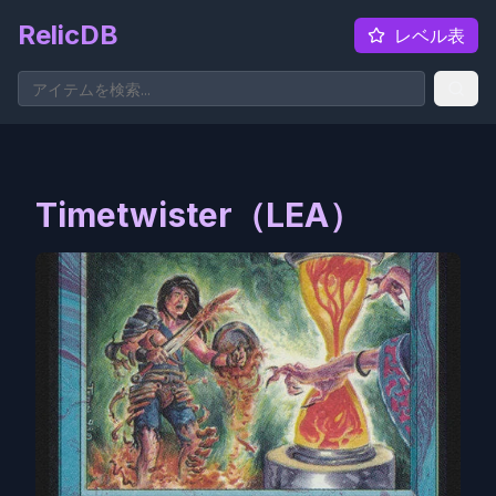
RelicDB
レベル表
Timetwister（LEA）