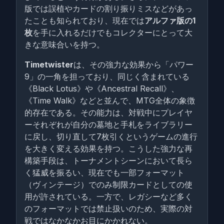
版では誤植やカードの割り振りミスなどがあっ
たことも知られており、現在では
アルファ版の1
枚
を手に入れるだけでもコレクターにとって大
きな意味合いを持つ。
Timetwister
は、その強力な効果から「パワー
9」の一角を担っており、同じく含まれている
《Black Lotus》や《Ancestral Recall》、
《Time Walk》などと並んで、MTG全体の象徴
的存在である。その能力は、対戦中にプレイヤ
ーそれぞれが自分の墓地と手札をライブラリー
に戻し、切り直して7枚引くというゲームの進行
を大きく変える効果を持つ。こうした強力な再
構築手段は、トーナメントシーンにおいて長ら
く猛威を振るい、現在でも一部フォーマット
（ヴィンテージ）でのみ制限カードとしての使
用が許されている。一方で、レガシーなど多く
のフォーマットでは禁止扱いのため、実際の対
戦ではなかなかお目にかかれない。