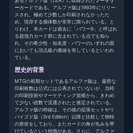
あるアルファ版（LEA）に収録された
ソーサリ
ー
カードである。アルファ版は1993年にリリー
スされ、極めて少数しか印刷されなかったた
め、現存する個体数が非常に限られている。と
りわけ、本カードは過去に「パワー9」と呼ばれ
る超強力カード群に含まれている点でも知ら
れ、その希少性・知名度・パワーのいずれの面
においても頂点級の価値を有しているといわれ
ている。
歴史的背景
MTGの初期セットであるアルファ版は、厳密な
印刷枚数は公式には公表されていないが、当時
の印刷技術やマーケティング規模から、きわめ
て少ない総数で流通されたと推定されている。
アルファ版の枠線は、その後の拡張セットやリ
バイズド版（3rd Edition）以降と比較して独特
の形状をしており、またカードの角が丸みを帯
びているという特徴がある。さらに、アルファ