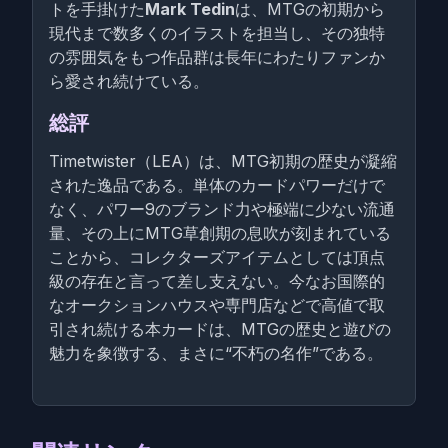
トを手掛けた
Mark Tedin
は、MTGの初期から
現代まで数多くのイラストを担当し、その独特
の雰囲気をもつ作品群は長年にわたりファンか
ら愛され続けている。
総評
Timetwister（LEA）は、MTG初期の歴史が凝縮
された逸品である。単体のカードパワーだけで
なく、パワー9のブランド力や極端に少ない流通
量、その上にMTG草創期の息吹が刻まれている
ことから、コレクターズアイテムとしては頂点
級の存在と言って差し支えない。今なお国際的
なオークションハウスや専門店などで高値で取
引され続ける本カードは、MTGの歴史と遊びの
魅力を象徴する、まさに“不朽の名作”である。