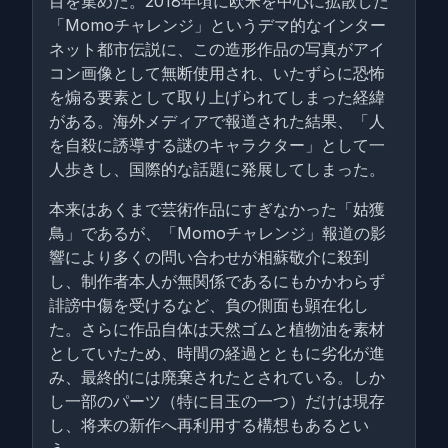
目を集めた。2018年頃に欧米を中心に拡散した
「Momoチャレンジ」というデマ的なインター
ネット都市伝説に、この造形作品の写真がアイ
コン画像として無断使用され、いたずらに恐怖
を煽る要素として取り上げられてしまった経緯
がある。海外メディアで報道された結果、「人
を自殺に誘導する謎のキャラクター」として一
人歩きし、国際的な話題に発展してしまった。
本来はあくまで芸術作品にすぎなかった「姑獲
鳥」であるが、「Momoチャレンジ」報道の影
響により多くの問い合わせが相蘇敬介に殺到
し、制作者本人が無関係であるにもかかわらず
誹謗中傷を受けるなど、負の側面も顕在化し
た。さらに作品自体は天然ゴムと植物油を素材
としていたため、時間の経過とともに劣化が進
み、最終的には廃棄されたとされている。しか
し一部のパーツ（特に目玉の一つ）だけは現存
し、将来の新作へ再利用する構想もあるとい