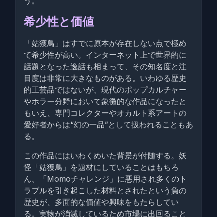
う。
希少性と価値
「姑獲鳥」はすでに原本が存在しない点で極め
て希少性が高い。インターネット上で世界的に
話題となった逸話も相まって、その知名度と注
目度は非常に大きなものがある。いわゆる歴史
的工芸品ではないが、現代のポップカルチャー
やホラー分野において象徴的な作品になったと
もいえ、専門コレクターやオカルト系アートの
愛好者からは“幻の一品”として扱われることもあ
る。
この作品にはいわくめいた背景が付随する。妖
怪「姑獲鳥」を題材にしていることはもちろ
ん、「Momoチャレンジ」に悪用され多くのト
ラブルを引き起こした材料とされたという負の
歴史が、多面的な価値や興味をもたらしてい
る。実物が消滅しているため市場に出回ること