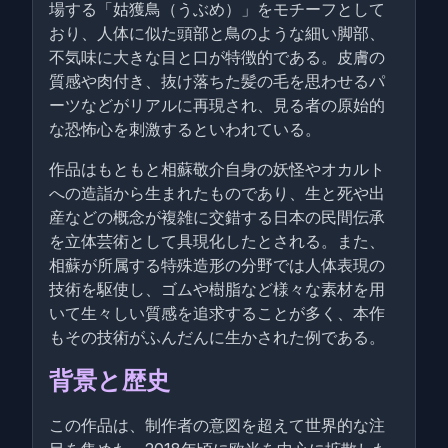
場する「姑獲鳥（うぶめ）」をモチーフとして
おり、人体に似た頭部と鳥のような細い脚部、
不気味に大きな目と口が特徴的である。皮膚の
質感や肉付き、抜け落ちた髪の毛を思わせるパ
ーツなどがリアルに再現され、見る者の原始的
な恐怖心を刺激するといわれている。
作品はもともと相蘇敬介自身の妖怪やオカルト
への造詣から生まれたものであり、生と死や出
産などの概念が複雑に交錯する日本の民間伝承
を立体芸術として具現化したとされる。また、
相蘇が所属する特殊造形の分野では人体表現の
技術を駆使し、ゴムや樹脂など様々な素材を用
いて生々しい質感を追求することが多く、本作
もその技術がふんだんに生かされた例である。
背景と歴史
この作品は、制作者の意図を超えて世界的な注