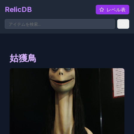
RelicDB
レベル表
姑獲鳥