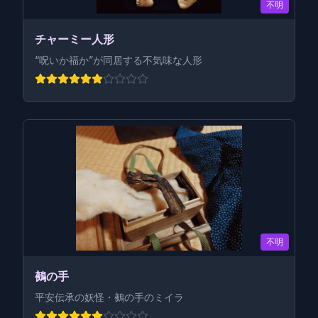
不明
チャーミー人形
“呪いか福か”が同居する不気味な人形
不明
鵺の手
平安伝承の妖怪・鵺の手のミイラ