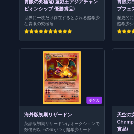
青眼の究極竜(遊戯王アジアチャン
青眼の白
ピオンシップ 優勝賞品)
プフェス
世界に一枚だけ存在するとされる超希少
歴史的に
な青眼の究極竜
超希少シ
ポケカ
海外版初期リザードン
天空の女
Champi
英語版初期リザードンはオークションで
賞品)
数億円以上の値がつく超希少カード