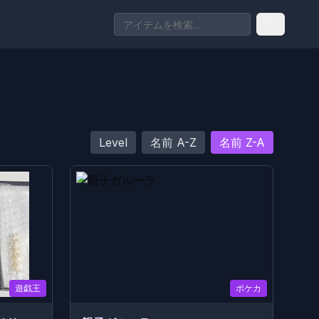
Level
名前 A-Z
名前 Z-A
遊戯王
ポケカ