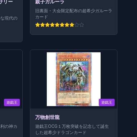
ーサリー
親子ガルーラ
旧裏面・大会限定配布の超希少ガルーラ
カード
稀な現代の
遊戯王
遊戯王
万物創世龍
勝利の神カ
遊戯王OCG１万枚突破を記念して誕生
した超希少ドラゴンカード