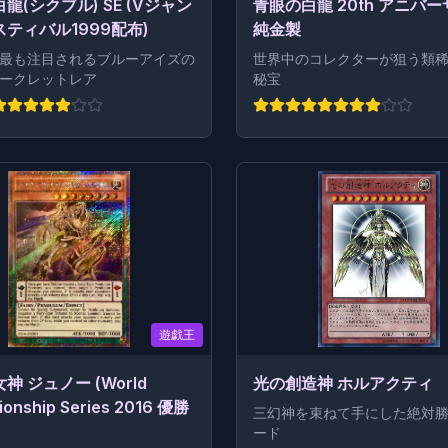
龍(シクブル) SE (Vジャン
青眼の白龍 20th アニバ
ティバル1999配布)
純金製
最も注目されるブルーアイズの
世界中のコレクターが狙う類
ークレットレア
秘宝
遊戯王
神 ジュノー (World
光の創造神 ホルアクティ
onship Series 2016 優勝
三幻神を束ねて手にした絶対
ード