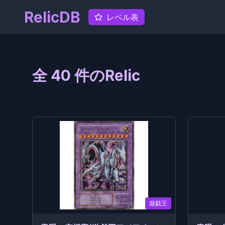
RelicDB
レベル表
全
40
件のRelic
遊戯王